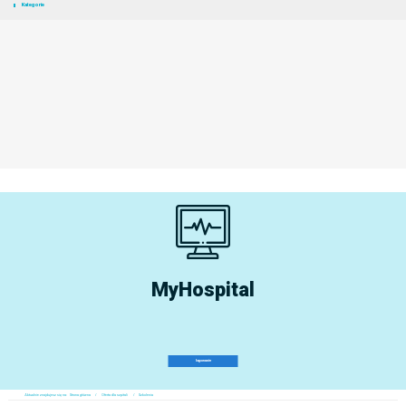
Kategorie
MyHospital
logowanie
Aktualnie znajdujesz się na:
Strona główna
Oferta dla szpitali
Szkolenia