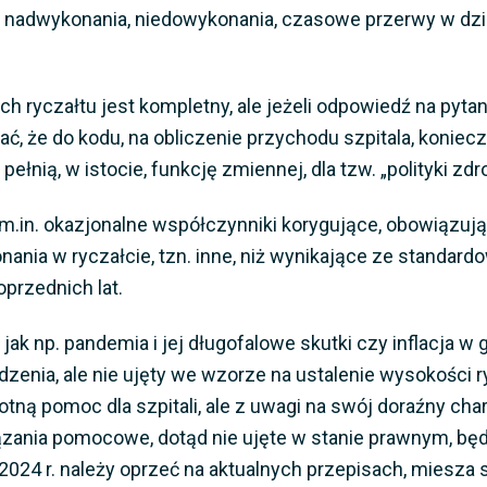
np. nadwykonania, niedowykonania, czasowe przerwy w dzi
h ryczałtu jest kompletny, ale jeżeli odpowiedź na pyta
ć, że do kodu, na obliczenie przychodu szpitala, koniecz
ełnią, w istocie, funkcję zmiennej, dla tzw. „polityki zdr
zyć m.in. okazjonalne współczynniki korygujące, obowiązu
ania w ryczałcie, tzn. inne, niż wynikające ze standard
przednich lat.
 jak np. pandemia i jej długofalowe skutki czy inflacja
zenia, ale nie ujęty we wzorze na ustalenie wysokości 
stotną pomoc dla szpitali, ale z uwagi na swój doraźny c
wiązania pomocowe, dotąd nie ujęte w stanie prawnym, bę
 2024 r. należy oprzeć na aktualnych przepisach, miesz