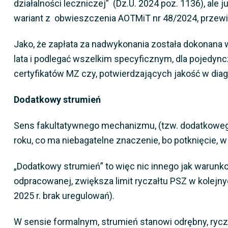
działalności leczniczej” (Dz.U. 2024 poz. 1136), ale
wariant z obwieszczenia AOTMiT nr 48/2024, przewid
Jako, że zapłata za nadwykonania została dokonana w
lata i podlegać wszelkim specyficznym, dla pojedync
certyfikatów MZ czy, potwierdzających jakość w diag
Dodatkowy strumień
Sens fakultatywnego mechanizmu, (tzw. dodatkowego
roku, co ma niebagatelne znaczenie, bo potknięcie, w
„Dodatkowy strumień” to więc nic innego jak warunko
odpracowanej, zwiększa limit ryczałtu PSZ w kolejnych
2025 r. brak uregulowań).
W sensie formalnym, strumień stanowi odrębny, rycz