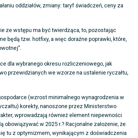
ałaniu oddziałów, zmiany: taryf świadczeń, ceny za
nie ze wstępu ma być twierdząca, to, pozostając
ne będą tzw. hotfixy, a więc doraźne poprawki, które,
owotnej”.
jące dla wybranego okresu rozliczeniowego, jak
owo przewidzianych we wzorze na ustalenie ryczałtu,
 w gospodarce (wzrost minimalnego wynagrodzenia w
ryczałtu) korekty, nanoszone przez Ministerstwo
harakter, wprowadzają również element niepewności
dą obowiązywać w 2025 r.? Racjonalne założenie, że
a się tu z optymizmem, wynikającym z doświadczenia