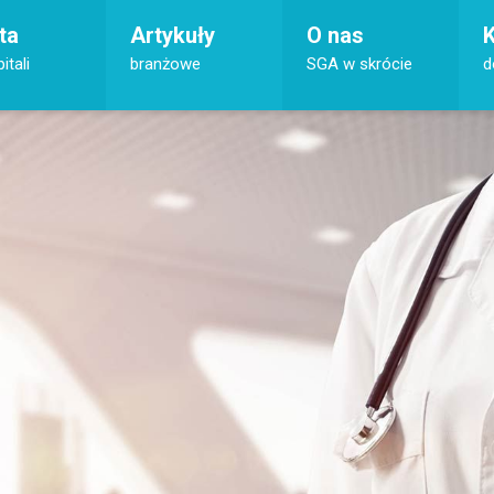
ta
Artykuły
O nas
K
itali
branżowe
SGA w skrócie
d