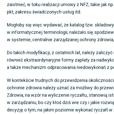
zaistnieć, w toku realizacji umowy z NFZ, takie jak 
pkt, zakresu świadczonych usług itd.
Mogłoby się więc wydawać, że katalog tzw. składowyc
w informatycznej terminologii, należało się spodziewa
w systemie, centralnie zarządzanej ochrony zdrowia, p
Do takich modyfikacji, z ostatnich lat, należy zalic
również ekstraordynaryjne formy zapłaty za nadwykon
a także mechanizm odpracowania niedowykonań z po
W kontekście trudnych do przewidzenia okoliczności
ochronie zdrowia należy uznać za możliwy do przewid
Zdrowia, na wzór na wyliczenie ryczałtu, stanowią i
w zarządzaniu, bo czy ktoś dziś wie czy i jakie roz
decyzję o tym, na jakim poziomie wykonać ryczałt w