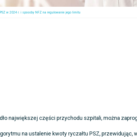
 PSZ w 2024 r. i sposoby NFZ na regulowanie jego limitu
ódło największej części przychodu szpitali, można zap
lgorytmu na ustalenie kwoty ryczałtu PSZ, przewidując