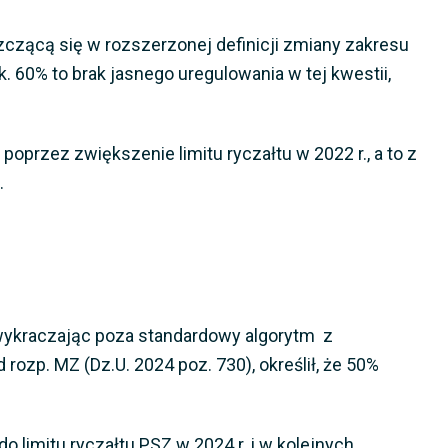
zczącą się w rozszerzonej definicji zmiany zakresu
 60% to brak jasnego uregulowania w tej kwestii,
przez zwiększenie limitu ryczałtu w 2022 r., a to z
.
 wykraczając poza standardowy algorytm z
rozp. MZ (Dz.U. 2024 poz. 730), określił, że 50%
 limitu ryczałtu PSZ w 2024 r. i w kolejnych