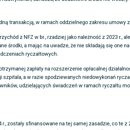
ną transakcją, w ramach oddzielnego zakresu umowy z NFZ
zychód z NFZ w br., rzadziej jako należność z 2023 r., 
ne środki, a mając na uwadze, że nie składają się one na
adczeniach ryczałtowych.
zymanej zapłaty na rozszerzenie opłacalnej działalnoś
i szpitala, a w razie spodziewanych niedowykonań rycz
ników, udzielających świadczeń w ramach ryczałtu może
., zostały sfinansowane na tej samej zasadzie, co te z 