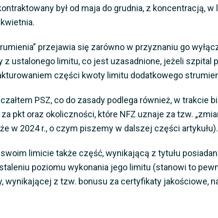
kontraktowany był od maja do grudnia, z koncentracją, w l
kwietnia.
umienia” przejawia się zarówno w przyznaniu go wyłącz
 ustalonego limitu, co jest uzasadnione, jeżeli szpital
fakturowaniem części kwoty limitu dodatkowego strumie
czałtem PSZ, co do zasady podlega również, w trakcie 
 za pkt oraz okoliczności, które NFZ uznaje za tzw. „zmi
że w 2024 r., o czym piszemy w dalszej części artykułu)
oim limicie także część, wynikającą z tytułu posiadania
staleniu poziomu wykonania jego limitu (stanowi to pew
wynikającej z tzw. bonusu za certyfikaty jakościowe, na