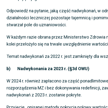
Odpowiedź na pytanie, jaką część nadwykonań, w odn
działalności leczniczej pozostaje tajemnicą i pomim
stwarzał pole do uznaniowości.
W każdym razie obrana przez Ministerstwo Zdrowia me
kolei przełożyło się na trwałe uwzględnienie wartości 
Temat nadwykonań za 2022 r. jest zamknięty dla wszy
b) Nadwykonania za 2023 r. (§3d OWU)
W 2024 r. również zapłacono za część ponadlimitowe
rozporządzenia MZ i bez dokonywania redefinicji, zaw
nadwykonań z 2023 r. zostanie pokryte.
Przyjęcie, opisanej metody pokrycia połowy wartości