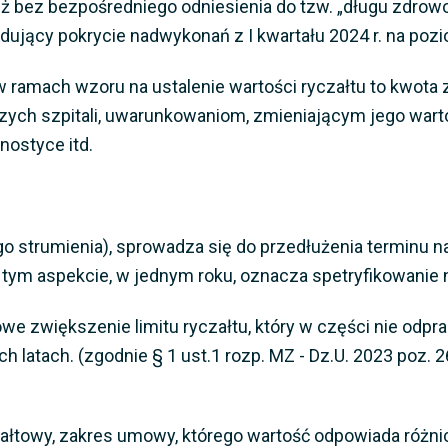
 już bez bezpośredniego odniesienia do tzw. „długu zdrow
ujący pokrycie nadwykonań z I kwartału 2024 r. na poz
 ramach wzoru na ustalenie wartości ryczałtu to kwota z
zych szpitali, uwarunkowaniom, zmieniającym jego warto
nostyce itd.
 strumienia), sprowadza się do przedłużenia terminu n
 tym aspekcie, w jednym roku, oznacza spetryfikowanie ni
we zwiększenie limitu ryczałtu, który w części nie odp
 latach. (zgodnie § 1 ust.1 rozp. MZ - Dz.U. 2023 poz. 2
ałtowy, zakres umowy, którego wartość odpowiada różni