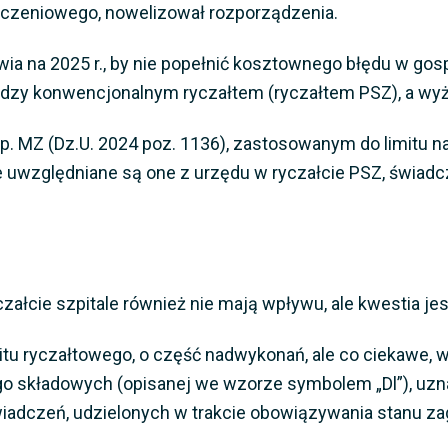
zliczeniowego, nowelizował rozporządzenia.
wia na 2025 r., by nie popełnić kosztownego błędu w g
dzy konwencjonalnym ryczałtem (ryczałtem PSZ), a wyż
p. MZ (Dz.U. 2024 poz. 1136), zastosowanym do limitu na 
 że uwzględniane są one z urzędu w ryczałcie PSZ, świad
ałcie szpitale również nie mają wpływu, ale kwestia jes
mitu ryczałtowego, o część nadwykonań, ale co ciekawe,
ego składowych (opisanej we wzorze symbolem „Dl”), uznał
iadczeń, udzielonych w trakcie obowiązywania stanu za