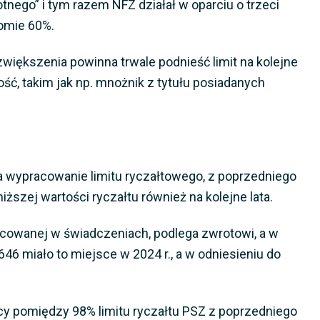
otnego” i tym razem NFZ działał w oparciu o trzeci
iomie 60%.
większenia powinna trwale podnieść limit na kolejne
ść, takim jak np. mnożnik z tytułu posiadanych
a wypracowanie limitu ryczałtowego, z poprzedniego
ższej wartości ryczałtu również na kolejne lata.
racowanej w świadczeniach, podlega zwrotowi, a w
646 miało to miejsce w 2024 r., a w odniesieniu do
cy pomiędzy 98% limitu ryczałtu PSZ z poprzedniego