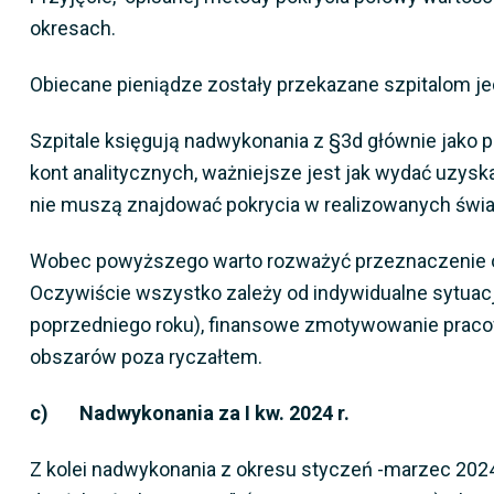
okresach.
Obiecane pieniądze zostały przekazane szpitalom jed
Szpitale księgują nadwykonania z §3d głównie jako pr
kont analitycznych, ważniejsze jest jak wydać uzyska
nie muszą znajdować pokrycia w realizowanych świ
Wobec powyższego warto rozważyć przeznaczenie otr
Oczywiście wszystko zależy od indywidualne sytuacj
poprzedniego roku), finansowe zmotywowanie pracow
obszarów poza ryczałtem.
c) Nadwykonania za I kw. 2024 r.
Z kolei nadwykonania z okresu styczeń -marzec 2024 r