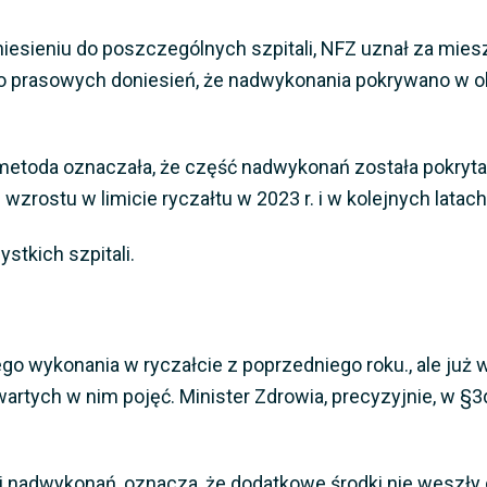
iesieniu do poszczególnych szpitali, NFZ uznał za mies
o prasowych doniesień, że nadwykonania pokrywano w ok.
toda oznaczała, że część nadwykonań została pokryta po
wzrostu w limicie ryczałtu w 2023 r. i w kolejnych latach
stkich szpitali.
go wykonania w ryczałcie z poprzedniego roku., ale już
artych w nim pojęć. Minister Zdrowia, precyzyjnie, w §3d 
 nadwykonań, oznacza, że dodatkowe środki nie weszły do