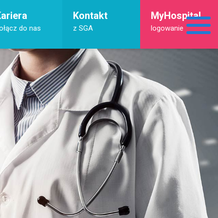
ariera
Kontakt
MyHospital
ołącz do nas
z SGA
logowanie