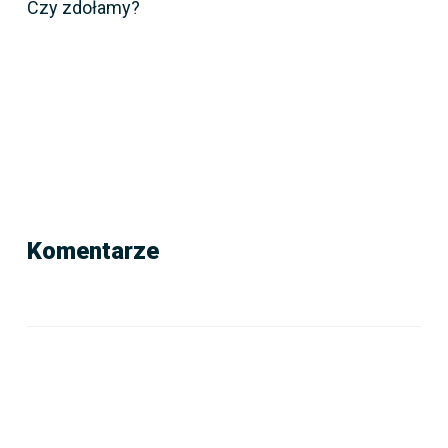
Czy zdołamy?
front.share
Komentarze