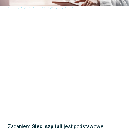
Aktualnie znajdujesz się na:
Strona główna
Artykuły branżowe
Czy w sieć szpitali wychwycimy mapę potrzeb zdrowotnych?
Zadaniem
Sieci szpitali
jest podstawowe